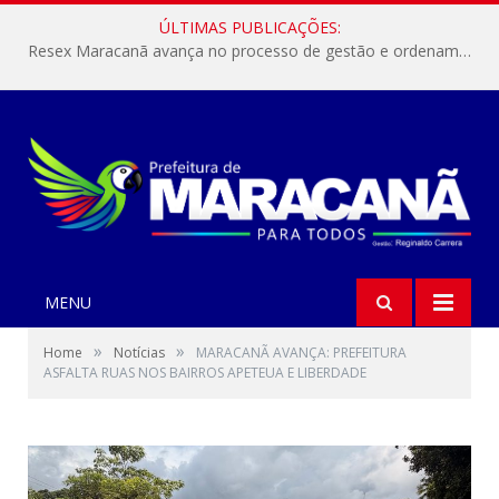
ÚLTIMAS PUBLICAÇÕES:
Resex Maracanã avança no processo de gestão e ordenamento do turismo em nossas áreas protegidas.
MENU
»
»
Home
Notícias
MARACANÃ AVANÇA: PREFEITURA
ASFALTA RUAS NOS BAIRROS APETEUA E LIBERDADE