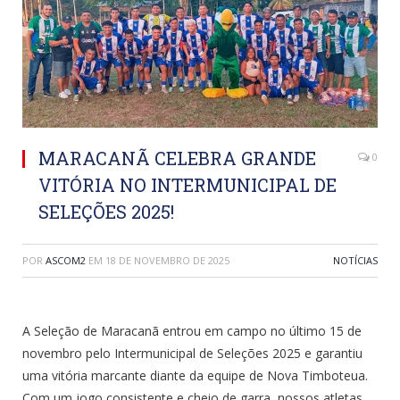
MARACANÃ CELEBRA GRANDE
0
VITÓRIA NO INTERMUNICIPAL DE
SELEÇÕES 2025!
POR
ASCOM2
EM
18 DE NOVEMBRO DE 2025
NOTÍCIAS
A Seleção de Maracanã entrou em campo no último 15 de
novembro pelo Intermunicipal de Seleções 2025 e garantiu
uma vitória marcante diante da equipe de Nova Timboteua.
Com um jogo consistente e cheio de garra, nossos atletas