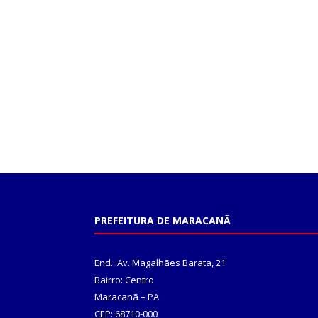
PREFEITURA DE MARACANÃ
End.: Av. Magalhães Barata, 21
Bairro: Centro
Maracanã – PA
CEP: 68710-000