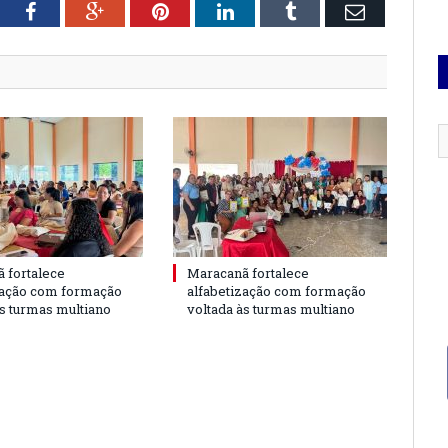
tter
Facebook
Google+
Pinterest
LinkedIn
Tumblr
Email
 fortalece
Maracanã fortalece
zação com formação
alfabetização com formação
às turmas multiano
voltada às turmas multiano