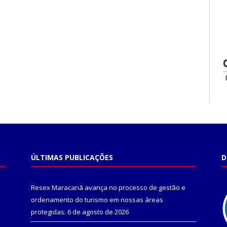
ÚLTIMAS PUBLICAÇÕES
D
Resex Maracanã avança no processo de gestão e
ordenamento do turismo em nossas áreas
protegidas.
6 de agosto de 2026