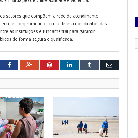
s em situação de vulnerabilidade e violência.
versos setores que compõem a rede de atendimento,
iente e comprometido com a defesa dos direitos das
re as instituições é fundamental para garantir
licos de forma segura e qualificada.
tter
Facebook
Google+
Pinterest
LinkedIn
Tumblr
Email