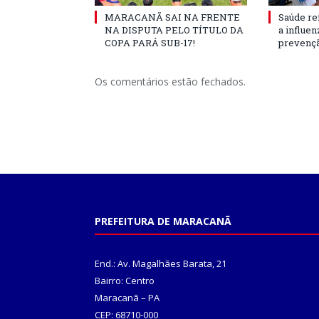
MARACANÃ SAI NA FRENTE
Saúde re
NA DISPUTA PELO TÍTULO DA
a influe
COPA PARÁ SUB-17!
prevençã
Os comentários estão fechados.
PREFEITURA DE MARACANÃ
End.: Av. Magalhães Barata, 21
Bairro: Centro
Maracanã – PA
CEP: 68710-000