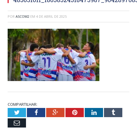
POR
ASCOM2
EM
4 DE ABRIL DE 2025
COMPARTILHAR:
Twitter
Facebook
Google+
Pinterest
LinkedIn
Tumblr
Email