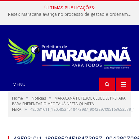
ÚLTIMAS PUBLICAÇÕES:
Resex Maracanã avança no processo de gestão e ordenamento do turismo em nossas áreas protegidas.
MENU
»
»
Home
Notícias
MARACANÃ FUTEBOL CLUBE SE PREPARA
PARA ENFRENTAR O MEC TAUÁ NESTA QUARTA-
»
FEIRA
485031011_18058524518473987_9042897085163653579_n
485031011_18058524518473987_904289708