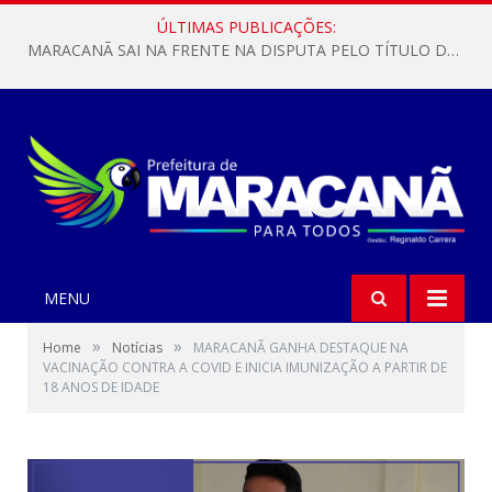
ÚLTIMAS PUBLICAÇÕES:
MARACANÃ SAI NA FRENTE NA DISPUTA PELO TÍTULO DA COPA PARÁ SUB-17!
MENU
»
»
Home
Notícias
MARACANÃ GANHA DESTAQUE NA
VACINAÇÃO CONTRA A COVID E INICIA IMUNIZAÇÃO A PARTIR DE
18 ANOS DE IDADE