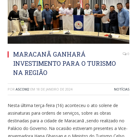
MARACANÃ GANHARÁ
0
INVESTIMENTO PARA O TURISMO
NA REGIÃO
POR
ASCOM2
EM
18 DE JANEIRO DE 2024
NOTÍCIAS
Nesta última terça-feira (16) aconteceu o ato solene de
assinaturas para ordens de serviços, sobre as obras
destinadas para a cidade de Maracanã ,sendo realizado no
Palácio do Governo. Na ocasião estiveram presentes a Vice-
governadora Hana Ghassan e o Ministro do Turismo Celso