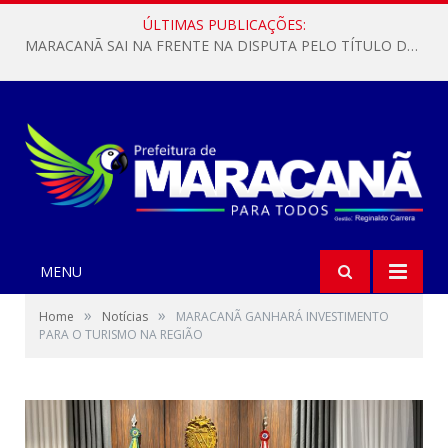
ÚLTIMAS PUBLICAÇÕES:
MARACANÃ SAI NA FRENTE NA DISPUTA PELO TÍTULO DA COPA PARÁ SUB-17!
MENU
»
»
Home
Notícias
MARACANÃ GANHARÁ INVESTIMENTO
PARA O TURISMO NA REGIÃO