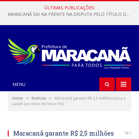
ÚLTIMAS PUBLICAÇÕES:
MARACANÃ SAI NA FRENTE NA DISPUTA PELO TÍTULO DA COPA PARÁ SUB-17!
MENU
»
»
Home
Notícias
Maracanã garante R$ 2,5 milhões para a
saúde por meio do Novo PAC
Maracanã garante R$ 2,5 milhões
0