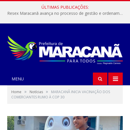
ÚLTIMAS PUBLICAÇÕES:
Resex Maracanã avança no processo de gestão e ordenamento do turismo em nossas áreas protegidas.
MENU
»
»
Home
Notícias
MARACANÃ INICIA VACINAÇÃO DOS
COMERCIANTES RUMO À COP 30