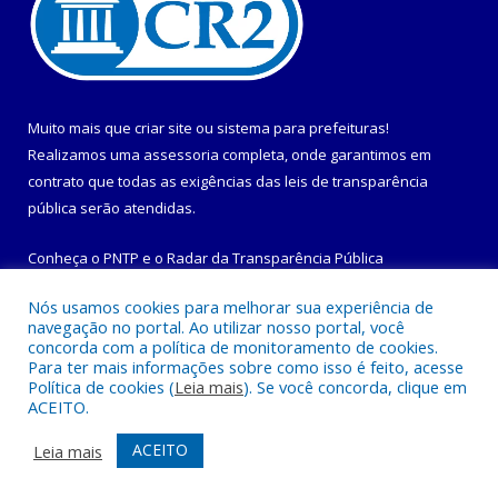
Muito mais que
criar site
ou
sistema para prefeituras
!
Realizamos uma
assessoria
completa, onde garantimos em
contrato que todas as exigências das
leis de transparência
pública
serão atendidas.
Conheça o
PNTP
e o
Radar da Transparência Pública
Nós usamos cookies para melhorar sua experiência de
navegação no portal. Ao utilizar nosso portal, você
concorda com a política de monitoramento de cookies.
Para ter mais informações sobre como isso é feito, acesse
Todos os direitos reservados a Prefeitura Municipal de
Política de cookies (
Leia mais
). Se você concorda, clique em
Maracanã.
ACEITO.
Mapa do Site
Acessar Área Administrativa
ACEITO
Leia mais
Acessar Webmail