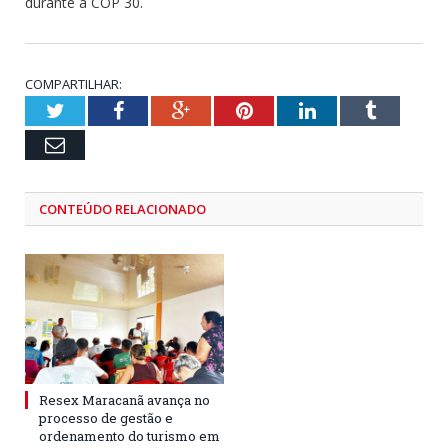
durante a COP 30.
COMPARTILHAR:
Twitter
Facebook
Google+
Pinterest
LinkedIn
Tumblr
Email
CONTEÚDO RELACIONADO
Resex Maracanã avança no
processo de gestão e
ordenamento do turismo em