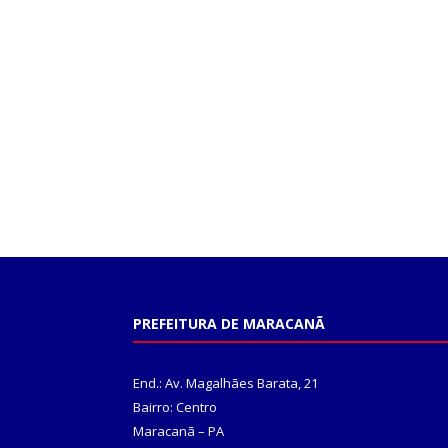
PREFEITURA DE MARACANÃ
End.: Av. Magalhães Barata, 21
Bairro: Centro
Maracanã – PA