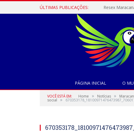
ÚLTIMAS PUBLICAÇÕES:
PÁGINA INICIAL
O MU
»
»
VOCÊ ESTÁ EM:
Home
Notícias
Maracanã
»
social
670353178_18100971476473987_70601
670353178_18100971476473987