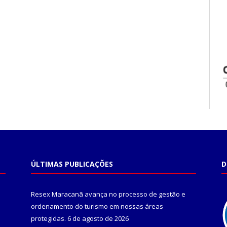
ÚLTIMAS PUBLICAÇÕES
D
Resex Maracanã avança no processo de gestão e
ordenamento do turismo em nossas áreas
protegidas.
6 de agosto de 2026