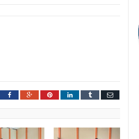
tter
Facebook
Google+
Pinterest
LinkedIn
Tumblr
Email