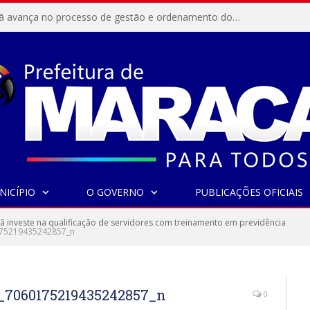
Resex Maracanã avança no processo de gestão e ordenamento do turismo em nossas áreas protegidas.
NICÍPIO
O GOVERNO
PUBLICAÇÕES OFICIAIS
 investe na qualificação de servidores com treinamento em previdência
75219435242857_n
_7060175219435242857_n
0