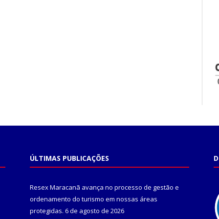
ÚLTIMAS PUBLICAÇÕES
D
Resex Maracanã avança no processo de gestão e
ordenamento do turismo em nossas áreas
protegidas.
6 de agosto de 2026