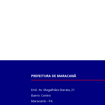
PREFEITURA DE MARACANÃ
End.: Av. Magalhães Barata, 21
Bairro: Centro
Maracanã – PA