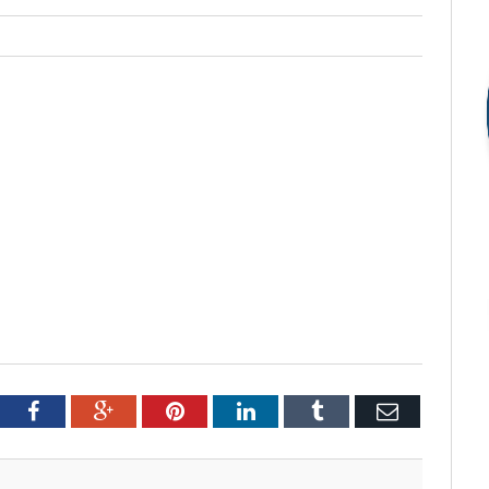
tter
Facebook
Google+
Pinterest
LinkedIn
Tumblr
Email