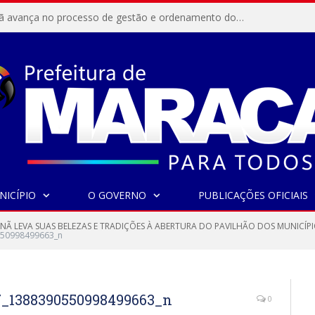
Resex Maracanã avança no processo de gestão e ordenamento do turismo em nossas áreas protegidas.
NICÍPIO
O GOVERNO
PUBLICAÇÕES OFICIAIS
Ã LEVA SUAS BELEZAS E TRADIÇÕES À ABERTURA DO PAVILHÃO DOS MUNICÍP
50998499663_n
7_1388390550998499663_n
0