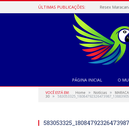
ÚLTIMAS PUBLICAÇÕES:
PÁGINA INICIAL
O MU
»
»
VOCÊ ESTÁ EM:
Home
Notícias
MARACAN
»
30
583053325_18084792326473987_13883905
583053325_1808479232647398