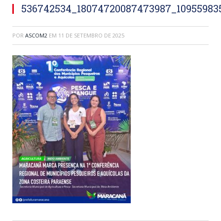
536742534_18074720087473987_10955983
POR
ASCOM2
EM
11 DE SETEMBRO DE 2025