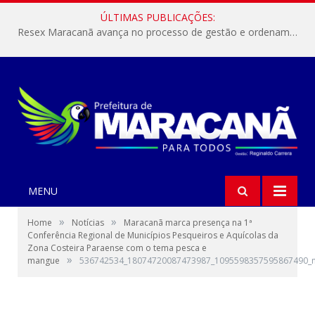
ÚLTIMAS PUBLICAÇÕES:
Resex Maracanã avança no processo de gestão e ordenamento do turismo em nossas áreas protegidas.
MENU
»
»
Home
Notícias
Maracanã marca presença na 1ª
Conferência Regional de Municípios Pesqueiros e Aquícolas da
Zona Costeira Paraense com o tema pesca e
»
mangue
536742534_18074720087473987_1095598357595867490_