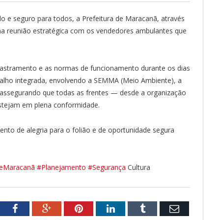
o e seguro para todos, a Prefeitura de Maracanã, através
ma reunião estratégica com os vendedores ambulantes que
adastramento e as normas de funcionamento durante os dias
balho integrada, envolvendo a SEMMA (Meio Ambiente), a
il, assegurando que todas as frentes — desde a organização
stejam em plena conformidade.
to de alegria para o folião e de oportunidade segura
DeMaracanã
#Planejamento
#Segurança
Cultura
tter
Facebook
Google+
Pinterest
LinkedIn
Tumblr
Email