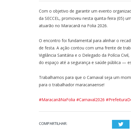
Com o objetivo de garantir um evento organizad
da SECCEL, promoveu nesta quinta-feira (05) u
atuarão no Maracanã na Folia 2026.
O encontro foi fundamental para alinhar o rec
de festa. A ação contou com uma frente de tra
Vigilância Sanitária e o Delegado da Polícia Civ
do espaço até a segurança e saúde pública — e
Trabalhamos para que o Carnaval seja um momen
para o trabalhador maracanaense!
#MaracanãNaFolia
#Carnaval2026
#Prefeitura
COMPARTILHAR:
Twi