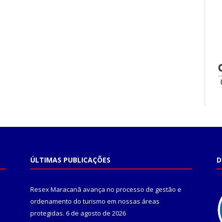
ÚLTIMAS PUBLICAÇÕES
D
Resex Maracanã avança no processo de gestão e
ordenamento do turismo em nossas áreas
protegidas.
6 de agosto de 2026