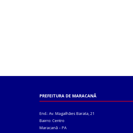
PREFEITURA DE MARACANÃ
End.: Av. Magalhães Barata, 21
Bairro: Centro
Maracanã – PA