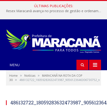
ÚLTIMAS PUBLICAÇÕES:
Resex Maracanã avança no processo de gestão e ordenamento do turismo em nossas áreas protegidas.
MENU
»
»
Home
Notícias
MARACANÃ NA ROTA DA COP
»
30
486132722_18059283632473987_9056123646306730752_n
486132722_18059283632473987_90561236