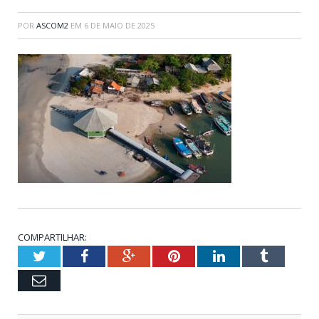
POR
ASCOM2
EM
6 DE MAIO DE 2025
COMPARTILHAR:
Twitter
Facebook
Google+
Pinterest
LinkedIn
Tumblr
Email