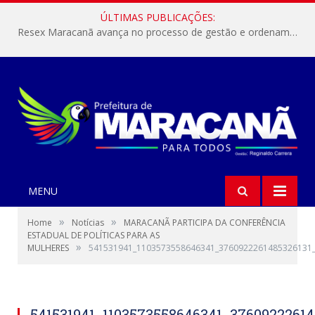
ÚLTIMAS PUBLICAÇÕES:
Resex Maracanã avança no processo de gestão e ordenamento do turismo em nossas áreas protegidas.
MENU
»
»
Home
Notícias
MARACANÃ PARTICIPA DA CONFERÊNCIA
ESTADUAL DE POLÍTICAS PARA AS
»
MULHERES
541531941_1103573558646341_3760922261485326131
541531941_1103573558646341_37609222614