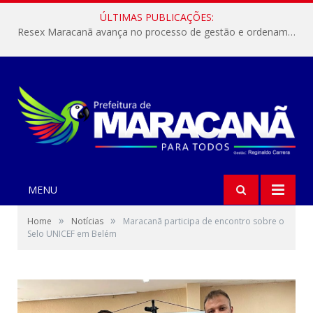
ÚLTIMAS PUBLICAÇÕES:
Resex Maracanã avança no processo de gestão e ordenamento do turismo em nossas áreas protegidas.
MENU
»
»
Home
Notícias
Maracanã participa de encontro sobre o
Selo UNICEF em Belém