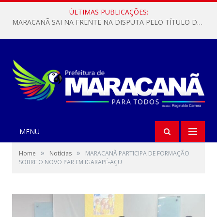
ÚLTIMAS PUBLICAÇÕES:
MARACANÃ SAI NA FRENTE NA DISPUTA PELO TÍTULO DA COPA PARÁ SUB-17!
MENU
»
»
Home
Notícias
MARACANÃ PARTICIPA DE FORMAÇÃO
SOBRE O NOVO PAR EM IGARAPÉ-AÇU