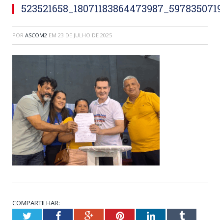
523521658_18071183864473987_597835071
POR
ASCOM2
EM
23 DE JULHO DE 2025
COMPARTILHAR:
Twitter
Facebook
Google+
Pinterest
LinkedIn
Tumblr