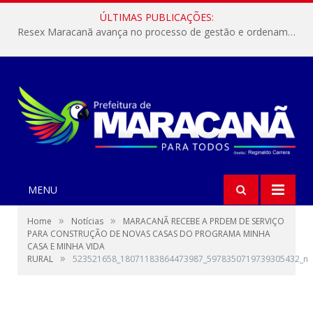
ÚLTIMAS PUBLICAÇÕES:
Resex Maracanã avança no processo de gestão e ordenamento do turismo em nossas áreas protegidas.
MENU
»
»
Home
Notícias
MARACANÃ RECEBE A PRDEM DE SERVIÇO
PARA CONSTRUÇÃO DE NOVAS CASAS DO PROGRAMA MINHA
CASA E MINHA VIDA
»
RURAL
523521658_18071183864473987_5978350719739305432_n