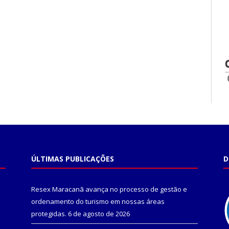
ÚLTIMAS PUBLICAÇÕES
D
Resex Maracanã avança no processo de gestão e
ordenamento do turismo em nossas áreas
protegidas.
6 de agosto de 2026