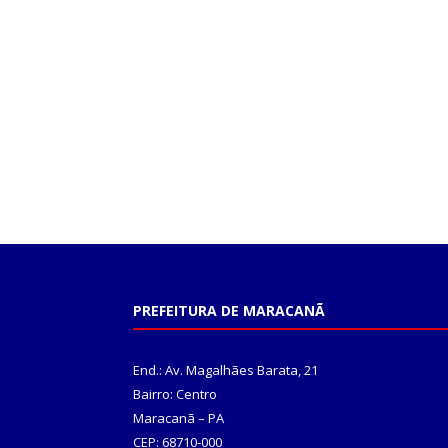
PREFEITURA DE MARACANÃ
End.: Av. Magalhães Barata, 21
Bairro: Centro
Maracanã – PA
CEP: 68710-000