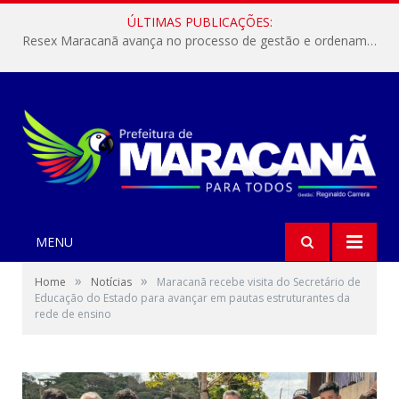
ÚLTIMAS PUBLICAÇÕES:
Resex Maracanã avança no processo de gestão e ordenamento do turismo em nossas áreas protegidas.
MENU
»
»
Home
Notícias
Maracanã recebe visita do Secretário de
Educação do Estado para avançar em pautas estruturantes da
rede de ensino