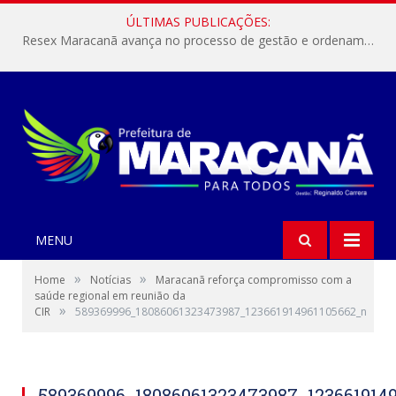
ÚLTIMAS PUBLICAÇÕES:
Resex Maracanã avança no processo de gestão e ordenamento do turismo em nossas áreas protegidas.
MENU
»
»
Home
Notícias
Maracanã reforça compromisso com a
saúde regional em reunião da
»
CIR
589369996_18086061323473987_123661914961105662_n
589369996_18086061323473987_123661914