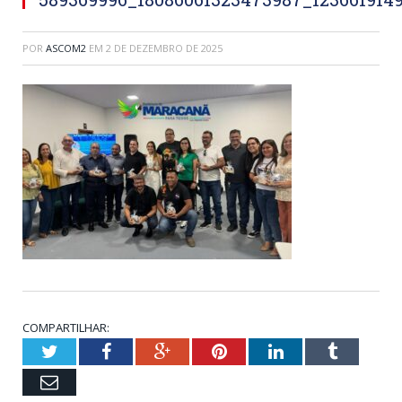
POR
ASCOM2
EM
2 DE DEZEMBRO DE 2025
COMPARTILHAR:
Twitter
Facebook
Google+
Pinterest
LinkedIn
Tumblr
Email