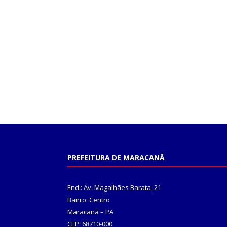
PREFEITURA DE MARACANÃ
End.: Av. Magalhães Barata, 21
Bairro: Centro
Maracanã – PA
CEP: 68710-000