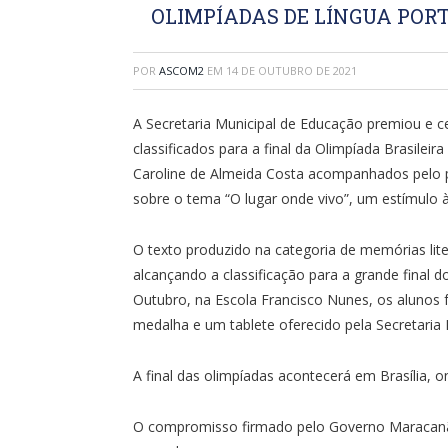
OLIMPÍADAS DE LÍNGUA POR
POR
ASCOM2
EM
14 DE OUTUBRO DE 2021
A Secretaria Municipal de Educação premiou e c
classificados para a final da Olimpíada Brasilei
Caroline de Almeida Costa acompanhados pelo p
sobre o tema “O lugar onde vivo”, um estímulo à 
O texto produzido na categoria de memórias lite
alcançando a classificação para a grande final 
Outubro, na Escola Francisco Nunes, os alunos 
medalha e um tablete oferecido pela Secretaria
A final das olimpíadas acontecerá em Brasília,
O compromisso firmado pelo Governo Maracanã