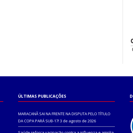
ÚLTIMAS PUBLICAÇÕES
D
MARACANÃ SAI NA FRENTE NA DISPUTA PELO TÍTULO
DA COPA PARÁ SUB-17!
3 de agosto de 2026
Saúde reforça vacinação contra a influenza e amplia