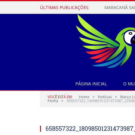
ÚLTIMAS PUBLICAÇÕES:
PÁGINA INICIAL
O MU
»
»
VOCÊ ESTÁ EM:
Home
Notícias
Março Li
»
Penha
658557322_18098501231473987_22696
658557322_18098501231473987