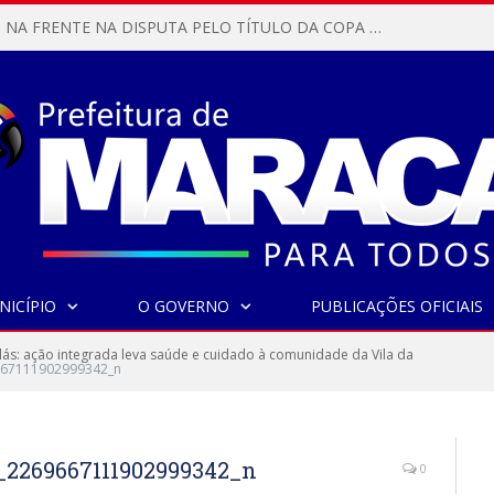
MARACANÃ SAI NA FRENTE NA DISPUTA PELO TÍTULO DA COPA PARÁ SUB-17!
NICÍPIO
O GOVERNO
PUBLICAÇÕES OFICIAIS
lás: ação integrada leva saúde e cuidado à comunidade da Vila da
67111902999342_n
_2269667111902999342_n
0