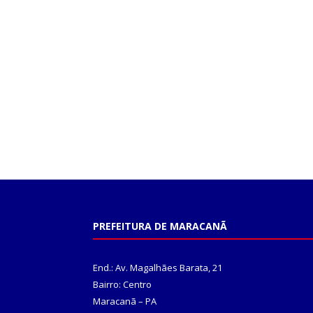
PREFEITURA DE MARACANÃ
End.: Av. Magalhães Barata, 21
Bairro: Centro
Maracanã – PA