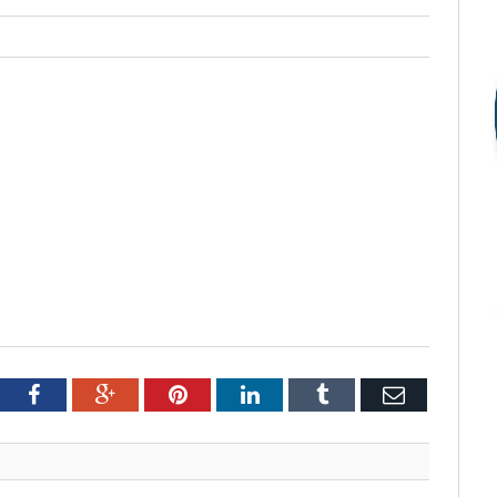
tter
Facebook
Google+
Pinterest
LinkedIn
Tumblr
Email