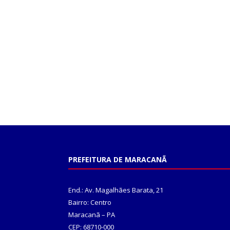
PREFEITURA DE MARACANÃ
End.: Av. Magalhães Barata, 21
Bairro: Centro
Maracanã – PA
CEP: 68710-000