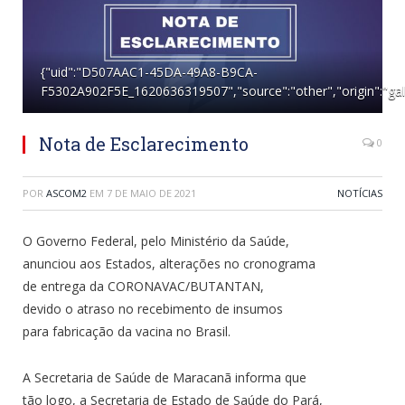
{"uid":"D507AAC1-45DA-49A8-B9CA-
F5302A902F5E_1620636319507","source":"other","origin":"gall
Nota de Esclarecimento
0
POR
ASCOM2
EM
7 DE MAIO DE 2021
NOTÍCIAS
O Governo Federal, pelo Ministério da Saúde,
anunciou aos Estados, alterações no cronograma
de entrega da CORONAVAC/BUTANTAN,
devido o atraso no recebimento de insumos
para fabricação da vacina no Brasil.
A Secretaria de Saúde de Maracanã informa que
tão logo, a Secretaria de Estado de Saúde do Pará,