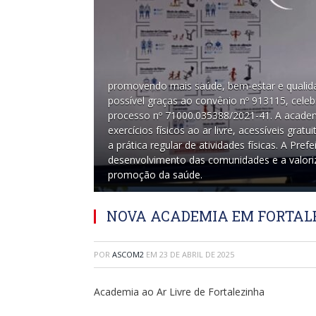
promovendo mais saúde, bem-estar e qualidad
possível graças ao convênio nº 913115, celeb
processo nº 71000.035388/2021-41. A academ
exercícios físicos ao ar livre, acessíveis gra
a prática regular de atividades físicas. A Pr
desenvolvimento das comunidades e a valori
promoção da saúde.
NOVA ACADEMIA EM FORTAL
POR
ASCOM2
EM
23 DE ABRIL DE 2025
Academia ao Ar Livre de Fortalezinha