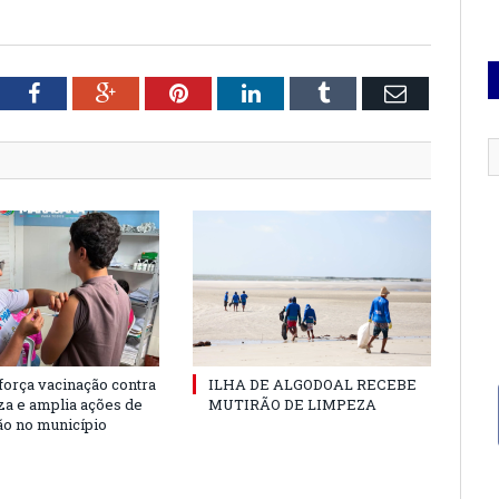
tter
Facebook
Google+
Pinterest
LinkedIn
Tumblr
Email
força vacinação contra
ILHA DE ALGODOAL RECEBE
nza e amplia ações de
MUTIRÃO DE LIMPEZA
o no município