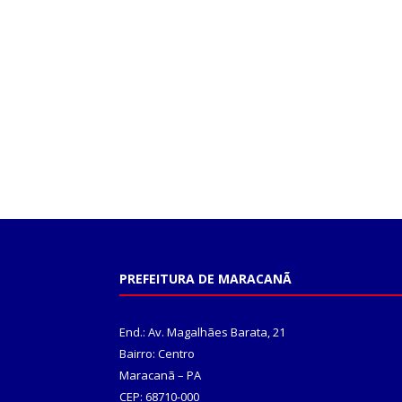
PREFEITURA DE MARACANÃ
End.: Av. Magalhães Barata, 21
Bairro: Centro
Maracanã – PA
CEP: 68710-000