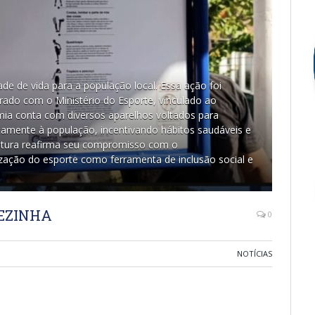
e de vida para a população local. Essa ação foi
rado com o Ministério do Esporte, vinculado ao
ia conta com diversos aparelhos voltados para
tuitamente à população, incentivando hábitos saudáveis e
efeitura reafirma seu compromisso com o
zação do esporte como ferramenta de inclusão social e
EZINHA
0
NOTÍCIAS