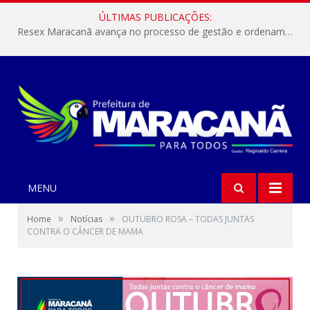
ÚLTIMAS PUBLICAÇÕES:
Resex Maracanã avança no processo de gestão e ordenamento do turismo em nossas áreas protegidas.
MENU
»
»
Home
Notícias
OUTUBRO ROSA – TODAS JUNTAS
CONTRA O CÂNCER DE MAMA