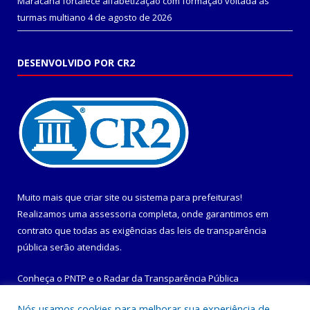
Maracanã fortalece alfabetização com formação voltada às
turmas multiano
4 de agosto de 2026
DESENVOLVIDO POR CR2
Muito mais que
criar site
ou
sistema para prefeituras
!
Realizamos uma
assessoria
completa, onde garantimos em
contrato que todas as exigências das
leis de transparência
pública
serão atendidas.
Conheça o
PNTP
e o
Radar da Transparência Pública
Nós usamos cookies para melhorar sua experiência de