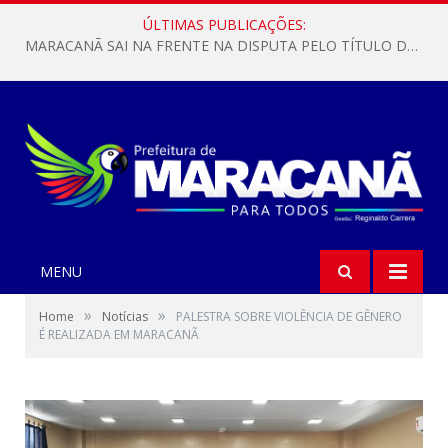
ÚLTIMAS PUBLICAÇÕES:
MARACANÃ SAI NA FRENTE NA DISPUTA PELO TÍTULO DA COPA PARÁ SUB-17!
MENU
»
»
Home
Notícias
PALESTRA SOBRE VIOLÊNCIA DE GÊNERO
É REALIZADA EM MARACANÃ