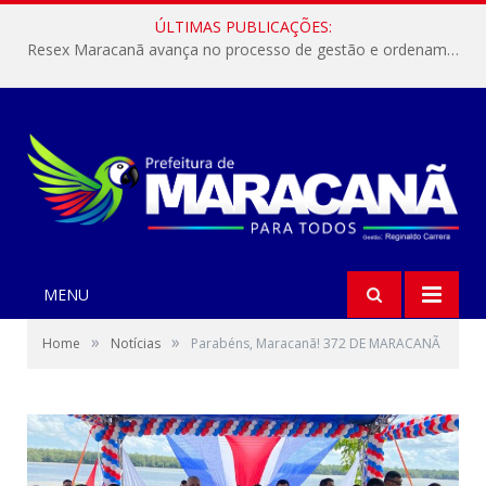
ÚLTIMAS PUBLICAÇÕES:
Resex Maracanã avança no processo de gestão e ordenamento do turismo em nossas áreas protegidas.
MENU
»
»
Home
Notícias
Parabéns, Maracanã! 372 DE MARACANÃ