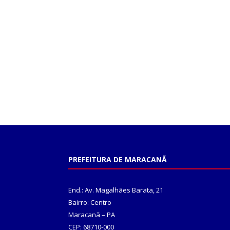
PREFEITURA DE MARACANÃ
End.: Av. Magalhães Barata, 21
Bairro: Centro
Maracanã – PA
CEP: 68710-000