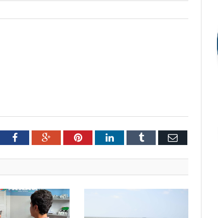
tter
Facebook
Google+
Pinterest
LinkedIn
Tumblr
Email