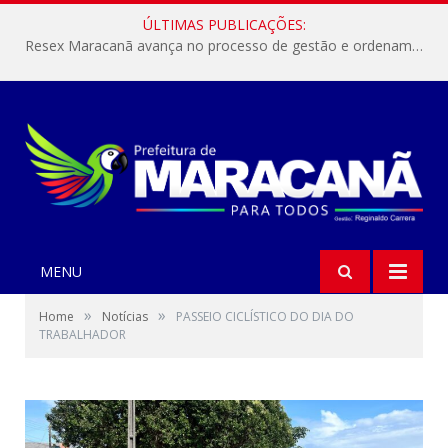
ÚLTIMAS PUBLICAÇÕES:
Resex Maracanã avança no processo de gestão e ordenamento do turismo em nossas áreas protegidas.
MENU
»
»
Home
Notícias
PASSEIO CICLÍSTICO DO DIA DO
TRABALHADOR