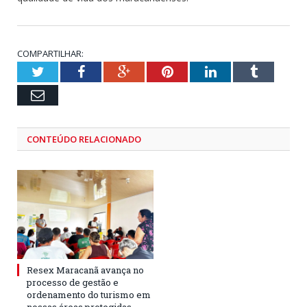
COMPARTILHAR:
Twitter
Facebook
Google+
Pinterest
LinkedIn
Tumblr
Email
CONTEÚDO RELACIONADO
Resex Maracanã avança no
processo de gestão e
ordenamento do turismo em
nossas áreas protegidas.