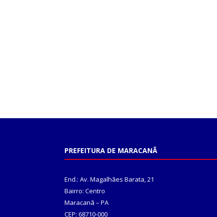
PREFEITURA DE MARACANÃ
End.: Av. Magalhães Barata, 21
Bairro: Centro
Maracanã – PA
CEP: 68710-000