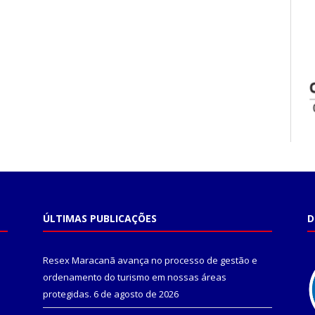
ÚLTIMAS PUBLICAÇÕES
D
Resex Maracanã avança no processo de gestão e
ordenamento do turismo em nossas áreas
protegidas.
6 de agosto de 2026