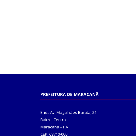
PREFEITURA DE MARACANÃ
End.: Av. Magalhães Barata, 21
Bairro: Centro
Maracanã – PA
CEP: 68710-000