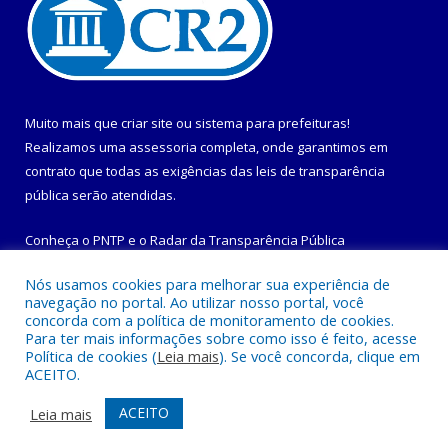
Muito mais que
criar site
ou
sistema para prefeituras
!
Realizamos uma
assessoria
completa, onde garantimos em
contrato que todas as exigências das
leis de transparência
pública
serão atendidas.
Conheça o
PNTP
e o
Radar da Transparência Pública
Nós usamos cookies para melhorar sua experiência de
navegação no portal. Ao utilizar nosso portal, você
concorda com a política de monitoramento de cookies.
Para ter mais informações sobre como isso é feito, acesse
Todos os direitos reservados a Prefeitura Municipal de
Política de cookies (
Leia mais
). Se você concorda, clique em
Maracanã.
ACEITO.
Mapa do Site
Acessar Área Administrativa
ACEITO
Leia mais
Acessar Webmail