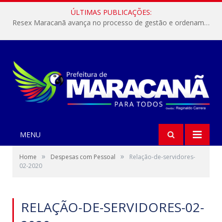
ÚLTIMAS PUBLICAÇÕES:
Resex Maracanã avança no processo de gestão e ordenamento do turismo em nossas áreas protegidas.
MENU
»
»
Home
Despesas com Pessoal
Relação-de-servidores-
02-2020
RELAÇÃO-DE-SERVIDORES-02-