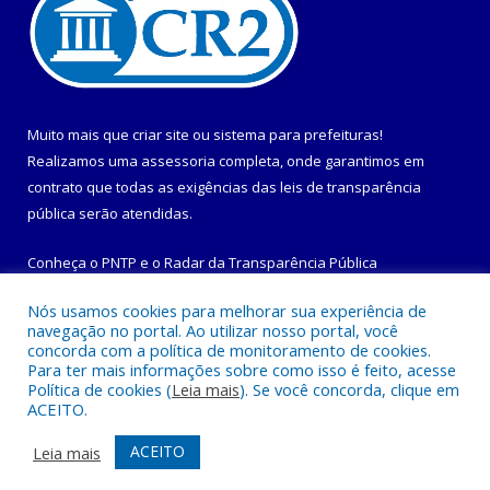
Muito mais que
criar site
ou
sistema para prefeituras
!
Realizamos uma
assessoria
completa, onde garantimos em
contrato que todas as exigências das
leis de transparência
pública
serão atendidas.
Conheça o
PNTP
e o
Radar da Transparência Pública
Nós usamos cookies para melhorar sua experiência de
navegação no portal. Ao utilizar nosso portal, você
concorda com a política de monitoramento de cookies.
Para ter mais informações sobre como isso é feito, acesse
Todos os direitos reservados a Prefeitura Municipal de
Política de cookies (
Leia mais
). Se você concorda, clique em
Maracanã.
ACEITO.
Mapa do Site
Acessar Área Administrativa
ACEITO
Leia mais
Acessar Webmail