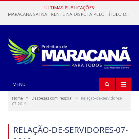
ÚLTIMAS PUBLICAÇÕES:
MARACANÃ SAI NA FRENTE NA DISPUTA PELO TÍTULO DA COPA PARÁ SUB-17!
MENU
»
»
Home
Despesas com Pessoal
Relação-de-servidores-
07-2019
RELAÇÃO-DE-SERVIDORES-07-