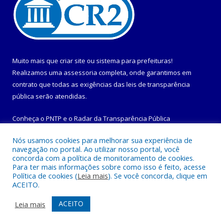
Muito mais que
criar site
ou
sistema para prefeituras
!
Realizamos uma
assessoria
completa, onde garantimos em
contrato que todas as exigências das
leis de transparência
pública
serão atendidas.
Conheça o
PNTP
e o
Radar da Transparência Pública
Nós usamos cookies para melhorar sua experiência de
navegação no portal. Ao utilizar nosso portal, você
concorda com a política de monitoramento de cookies.
Para ter mais informações sobre como isso é feito, acesse
Todos os direitos reservados a Prefeitura Municipal de
Política de cookies (
Leia mais
). Se você concorda, clique em
Maracanã.
ACEITO.
Mapa do Site
Acessar Área Administrativa
ACEITO
Leia mais
Acessar Webmail