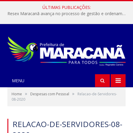
ÚLTIMAS PUBLICAÇÕES:
Resex Maracanã avança no processo de gestão e ordenamento do turismo em nossas áreas protegidas.
MENU
»
»
Home
Despesas com Pessoal
Relacao-de-Servidores-
08-2020
RELACAO-DE-SERVIDORES-08-