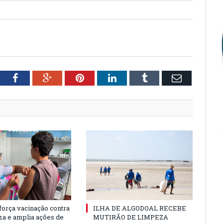
tter
Facebook
Google+
Pinterest
LinkedIn
Tumblr
Email
força vacinação contra
ILHA DE ALGODOAL RECEBE
nza e amplia ações de
MUTIRÃO DE LIMPEZA