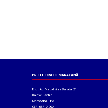
PREFEITURA DE MARACANÃ
End.: Av. Magalhães Barata, 21
Bairro: Centro
Maracanã – PA
CEP: 68710-000