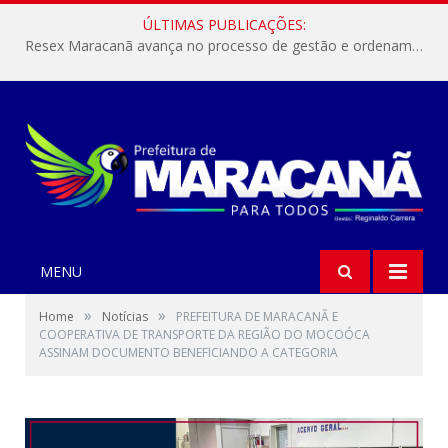
ÚLTIMAS PUBLICAÇÕES:
Resex Maracanã avança no processo de gestão e ordenamento do turismo em nossas áreas protegidas.
MENU
»
»
Home
Notícias
PREFEITURA DE MARACANÃ E
COOPERATIVA DE TRANSPORTE DA REGIÃO DO MOCOÓCA
ASSINAM DOCUMENTO BENEFICIANDO A CATEGORIA