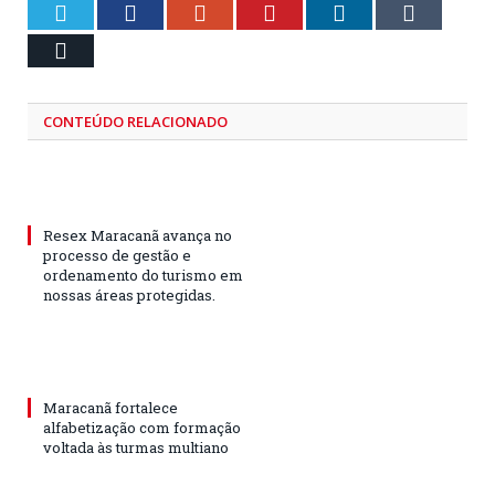
Twitter
Facebook
Google+
Pinterest
LinkedIn
Tumblr
Email
CONTEÚDO RELACIONADO
Resex Maracanã avança no
processo de gestão e
ordenamento do turismo em
nossas áreas protegidas.
Maracanã fortalece
alfabetização com formação
voltada às turmas multiano