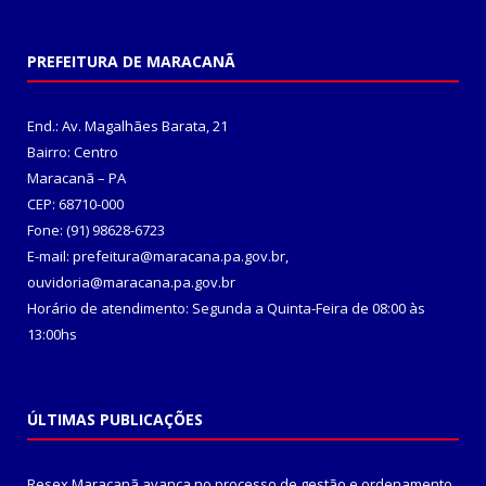
PREFEITURA DE MARACANÃ
End.: Av. Magalhães Barata, 21
Bairro: Centro
Maracanã – PA
CEP: 68710-000
Fone: (91) 98628-6723
E-mail: prefeitura@maracana.pa.gov.br,
ouvidoria@maracana.pa.gov.br
Horário de atendimento: Segunda a Quinta-Feira de 08:00 às
13:00hs
ÚLTIMAS PUBLICAÇÕES
Resex Maracanã avança no processo de gestão e ordenamento