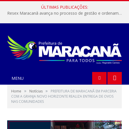
ÚLTIMAS PUBLICAÇÕES:
Resex Maracanã avança no processo de gestão e ordenamento do turismo em nossas áreas protegidas.
MENU
»
»
Home
Notícias
PREFEITURA DE MARACANÃ EM PARCERIA
COM A GRANJA NOVO HORIZONTE REALIZA ENTREGA DE OVOS
NAS COMUNIDADES