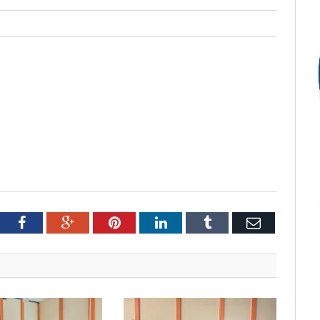
tter
Facebook
Google+
Pinterest
LinkedIn
Tumblr
Email