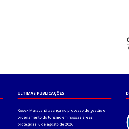
ÚLTIMAS PUBLICAÇÕES
D
Resex Maracanã avança no processo de gestão e
ordenamento do turismo em nossas áreas
protegidas.
6 de agosto de 2026