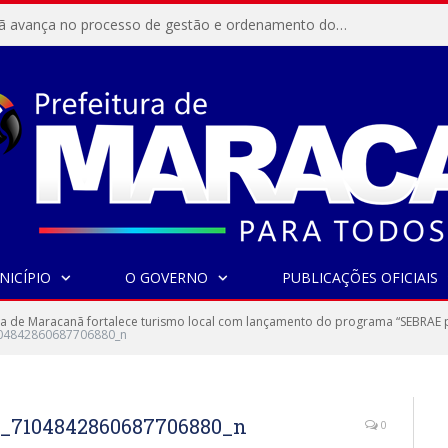
Resex Maracanã avança no processo de gestão e ordenamento do turismo em nossas áreas protegidas.
NICÍPIO
O GOVERNO
PUBLICAÇÕES OFICIAIS
ra de Maracanã fortalece turismo local com lançamento do programa “SEBRAE
04842860687706880_n
7_7104842860687706880_n
0