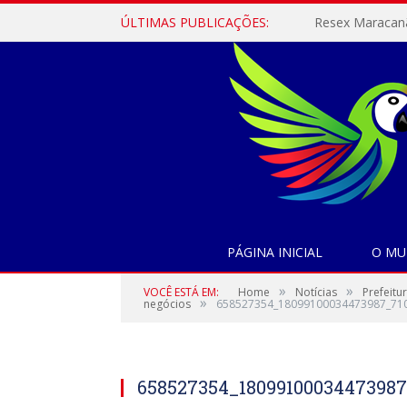
ÚLTIMAS PUBLICAÇÕES:
PÁGINA INICIAL
O MU
»
»
VOCÊ ESTÁ EM:
Home
Notícias
Prefeitu
»
negócios
658527354_18099100034473987_71
658527354_1809910003447398