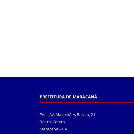
PREFEITURA DE MARACANÃ
End.: Av. Magalhães Barata, 21
Bairro: Centro
Maracanã – PA