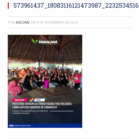
573961437_18083116121473987_223253451
POR
ASCOM2
EM
4 DE NOVEMBRO DE 2025