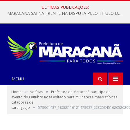
ÚLTIMAS PUBLICAÇÕES:
MARACANÃ SAI NA FRENTE NA DISPUTA PELO TÍTULO DA COPA PARÁ SUB-17!
MENU
»
»
Home
Notícias
Prefeitura de Maracanã participa de
evento do Outubro Rosa voltado para mulheres e mães atípicas
catadoras de
»
caranguejo
573961437_18083116121473987_223253451620526299