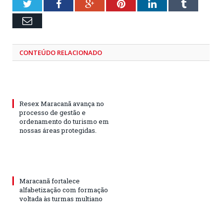
Twitter
Facebook
Google+
Pinterest
LinkedIn
Tumblr
Email
CONTEÚDO RELACIONADO
Resex Maracanã avança no
processo de gestão e
ordenamento do turismo em
nossas áreas protegidas.
Maracanã fortalece
alfabetização com formação
voltada às turmas multiano