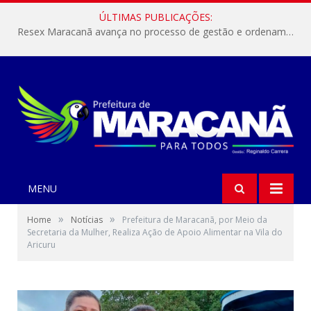
ÚLTIMAS PUBLICAÇÕES:
Resex Maracanã avança no processo de gestão e ordenamento do turismo em nossas áreas protegidas.
MENU
»
»
Home
Notícias
Prefeitura de Maracanã, por Meio da
Secretaria da Mulher, Realiza Ação de Apoio Alimentar na Vila do
Aricuru