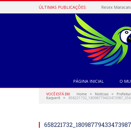
ÚLTIMAS PUBLICAÇÕES:
PÁGINA INICIAL
O MU
»
»
VOCÊ ESTÁ EM:
Home
Notícias
Prefeitu
»
Itaquerê
658221732_18098779433473987_356
658221732_18098779433473987