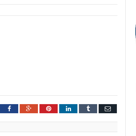
tter
Facebook
Google+
Pinterest
LinkedIn
Tumblr
Email