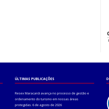
ÚLTIMAS PUBLICAÇÕES
D
Resex Maracanã avança no processo de gestão e
ordenamento do turismo em nossas áreas
protegidas.
6 de agosto de 2026