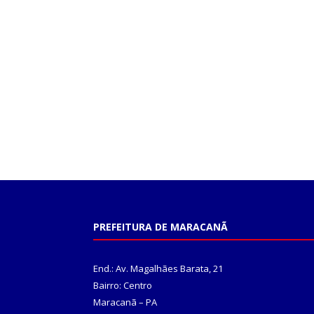
PREFEITURA DE MARACANÃ
End.: Av. Magalhães Barata, 21
Bairro: Centro
Maracanã – PA