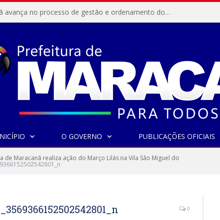
Resex Maracanã avança no processo de gestão e ordenamento do turismo em nossas áreas protegidas.
NICÍPIO
O GOVERNO
PUBLICAÇÕES OFICIAIS
ra de Maracanã realiza ação do Março Lilás na Vila São Miguel do
9366152502542801_n
_3569366152502542801_n
0