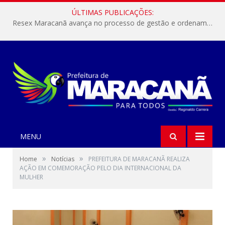
ÚLTIMAS PUBLICAÇÕES:
Resex Maracanã avança no processo de gestão e ordenamento do turismo em nossas áreas protegidas.
MENU
»
»
Home
Notícias
PREFEITURA DE MARACANÃ REALIZA
AÇÃO EM COMEMORAÇÃO PELO DIA INTERNACIONAL DA
MULHER