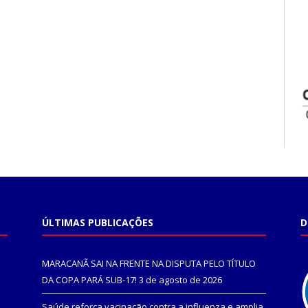
ÚLTIMAS PUBLICAÇÕES
D
MARACANÃ SAI NA FRENTE NA DISPUTA PELO TÍTULO
DA COPA PARÁ SUB-17!
3 de agosto de 2026
Saúde reforça vacinação contra a influenza e amplia