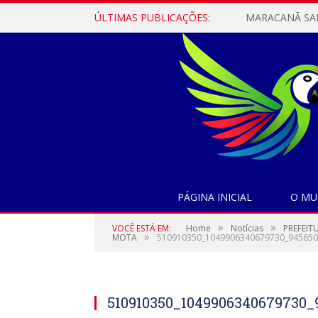
ÚLTIMAS PUBLICAÇÕES:
PÁGINA INICIAL
O MU
»
»
VOCÊ ESTÁ EM:
Home
Notícias
PREFEIT
»
MOTA
510910350_1049906340679730_945650
510910350_1049906340679730_