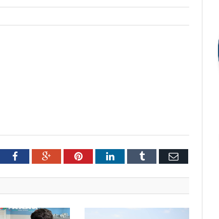
tter
Facebook
Google+
Pinterest
LinkedIn
Tumblr
Email