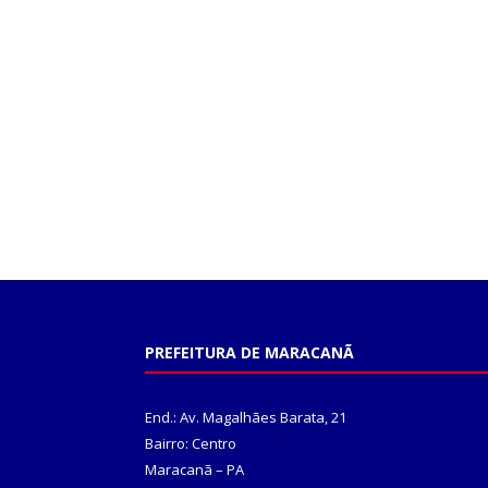
PREFEITURA DE MARACANÃ
End.: Av. Magalhães Barata, 21
Bairro: Centro
Maracanã – PA