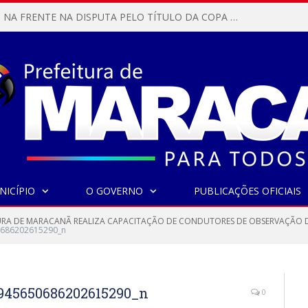
MARACANÃ SAI NA FRENTE NA DISPUTA PELO TÍTULO DA COPA PARÁ SUB-17!
NICÍPIO
O GOVERNO
PUBLICAÇÕES OFICIAIS
URA DE MARACANÃ REALIZA CAPACITAÇÃO DE CONDUTORES DE OBSERVAÇÃO D
686202615290_n
945650686202615290_n
0