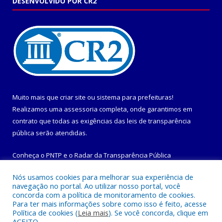
DESENVOLVIDO POR CR2
Muito mais que
criar site
ou
sistema para prefeituras
!
Realizamos uma
assessoria
completa, onde garantimos em
contrato que todas as exigências das
leis de transparência
pública
serão atendidas.
Conheça o
PNTP
e o
Radar da Transparência Pública
Nós usamos cookies para melhorar sua experiência de
navegação no portal. Ao utilizar nosso portal, você
concorda com a política de monitoramento de cookies.
Para ter mais informações sobre como isso é feito, acesse
Todos os direitos reservados a Prefeitura Municipal de
Política de cookies (
Leia mais
). Se você concorda, clique em
Maracanã.
ACEITO.