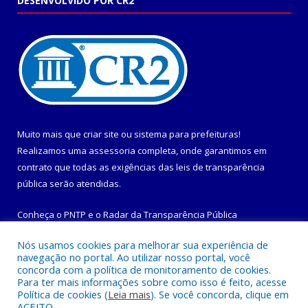
DESENVOLVIDO POR CR2
Muito mais que
criar site
ou
sistema para prefeituras
!
Realizamos uma
assessoria
completa, onde garantimos em
contrato que todas as exigências das
leis de transparência
pública
serão atendidas.
Conheça o
PNTP
e o
Radar da Transparência Pública
Nós usamos cookies para melhorar sua experiência de
navegação no portal. Ao utilizar nosso portal, você
concorda com a política de monitoramento de cookies.
Para ter mais informações sobre como isso é feito, acesse
Todos os direitos reservados a Prefeitura Municipal de
Política de cookies (
Leia mais
). Se você concorda, clique em
Maracanã.
ACEITO.