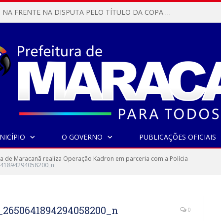
MARACANÃ SAI NA FRENTE NA DISPUTA PELO TÍTULO DA COPA PARÁ SUB-17!
NICÍPIO
O GOVERNO
PUBLICAÇÕES OFICIAIS
ra de Maracanã realiza Operação Kadron em parceria com a Polícia
41894294058200_n
_2650641894294058200_n
0