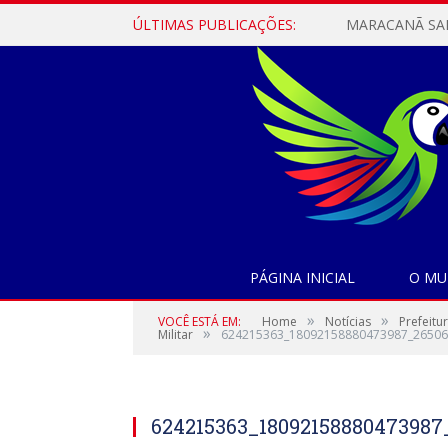
ÚLTIMAS PUBLICAÇÕES:
PÁGINA INICIAL
O MU
»
»
VOCÊ ESTÁ EM:
Home
Notícias
Prefeitu
»
Militar
624215363_18092158880473987_26506
624215363_18092158880473987