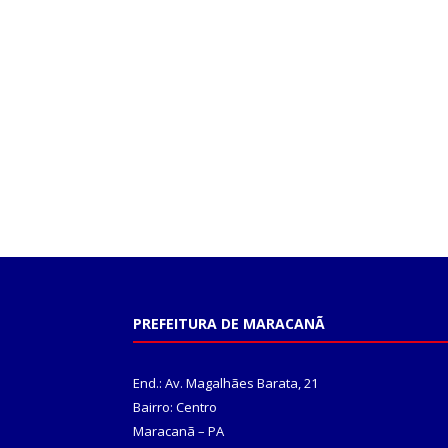
PREFEITURA DE MARACANÃ
End.: Av. Magalhães Barata, 21
Bairro: Centro
Maracanã – PA