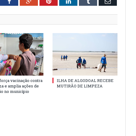
tter
Facebook
Google+
Pinterest
LinkedIn
Tumblr
Email
força vacinação contra
ILHA DE ALGODOAL RECEBE
nza e amplia ações de
MUTIRÃO DE LIMPEZA
o no município