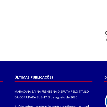
ÚLTIMAS PUBLICAÇÕES
D
MARACANÃ SAI NA FRENTE NA DISPUTA PELO TÍTULO
DA COPA PARÁ SUB-17!
3 de agosto de 2026
Saúde reforça vacinação contra a influenza e amplia