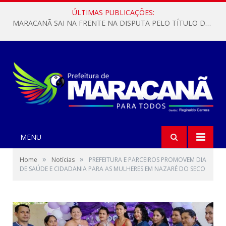
ÚLTIMAS PUBLICAÇÕES:
MARACANÃ SAI NA FRENTE NA DISPUTA PELO TÍTULO DA COPA PARÁ SUB-17!
MENU
»
»
Home
Notícias
PREFEITURA E PARCEIROS PROMOVEM DIA
DE SAÚDE E CIDADANIA PARA AS MULHERES EM NAZARÉ DO SECO